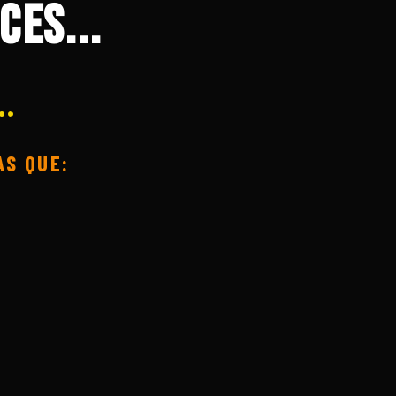
ces...
…
AS QUE: