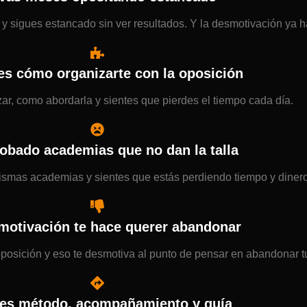
 sigues estancado sin ver resultados. Y la desmotivación ya h
es cómo organizarte con la oposición
ar, como abordarla y sientes que pierdes el tiempo cada día.
obado academias que no dan la talla
ismas academias y sientes que estás perdiendo tiempo y dinero
motivación te hace querer abandonar
 oposición y eso te desmotiva al punto de pensar en abandonar t
es método, acompañamiento y guía