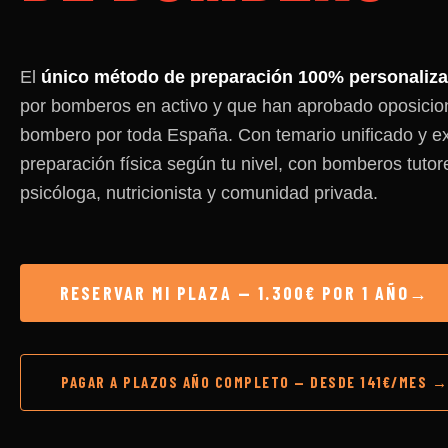
El
único método de preparación
100% personaliz
por bomberos en activo y que han aprobado oposicio
bombero por toda España. Con temario unificado y ex
preparación física según tu nivel, con bomberos tutor
psicóloga, nutricionista y comunidad privada.
RESERVAR MI PLAZA — 1.300€ POR 1 AÑO→
PAGAR A PLAZOS AÑO COMPLETO — DESDE 141€/MES →