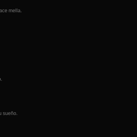
ace mella.
.
u sueño.