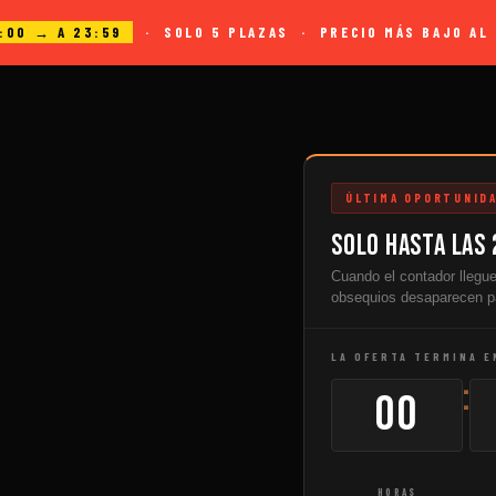
2:00 → A 23:59
· SOLO 5 PLAZAS · PRECIO MÁS BAJO AL 
ÚLTIMA OPORTUNID
Solo hasta las 
Cuando el contador llegue
obsequios desaparecen p
LA OFERTA TERMINA E
:
00
HORAS