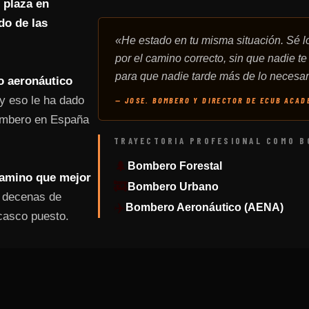
 plaza en
do de las
«He estado en tu misma situación. Sé lo
por el camino correcto, sin que nadie te
para que nadie tarde más de lo necesar
o aeronáutico
 eso le ha dado
— JOSE. BOMBERO Y DIRECTOR DE ECUB ACAD
ombero en España
TRAYECTORIA PROFESIONAL COMO 
🌲
Bombero Forestal
camino que mejor
🚒
Bombero Urbano
n decenas de
✈️
Bombero Aeronáutico (AENA)
casco puesto.