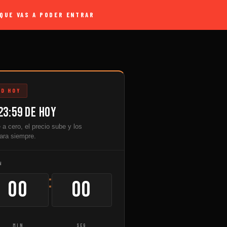
QUE VAS A PODER ENTRAR
AD HOY
23:59 de HOY
 a cero, el precio sube y los
ara siempre.
N
:
00
00
MIN
SEG