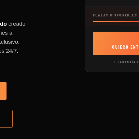
PLAZAS DISPONIBLES
ado
creado
nes a
clusivo,
QUIERO EN
es 24/7,
✓ GARANTÍA 7